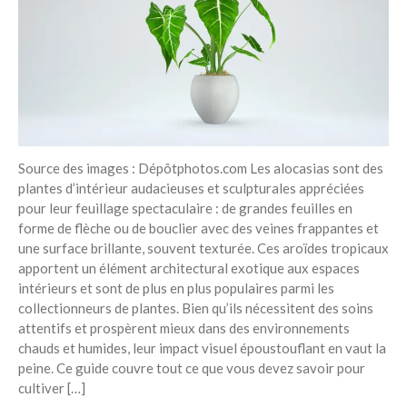
Recent Posts
6 éco-actions faciles à prendre
avec vos enfants
Réduire les déchets : votre
guide pour les citoyens et les
électeurs
Toits verts | Association
Permaculturelle
Source des images : Dépôtphotos.com Les alocasias sont des
plantes d’intérieur audacieuses et sculpturales appréciées
L’intelligence artificielle pour
prédire le succès des invasions
pour leur feuillage spectaculaire : de grandes feuilles en
biologiques – The Applied
forme de flèche ou de bouclier avec des veines frappantes et
Ecologist
une surface brillante, souvent texturée. Ces aroïdes tropicaux
apportent un élément architectural exotique aux espaces
Utiliser l’apprentissage
intérieurs et sont de plus en plus populaires parmi les
automatique pour prédire le
succès d’une invasion – The
collectionneurs de plantes. Bien qu’ils nécessitent des soins
Applied Ecologist
attentifs et prospèrent mieux dans des environnements
chauds et humides, leur impact visuel époustouflant en vaut la
peine. Ce guide couvre tout ce que vous devez savoir pour
Recent Comments
cultiver […]