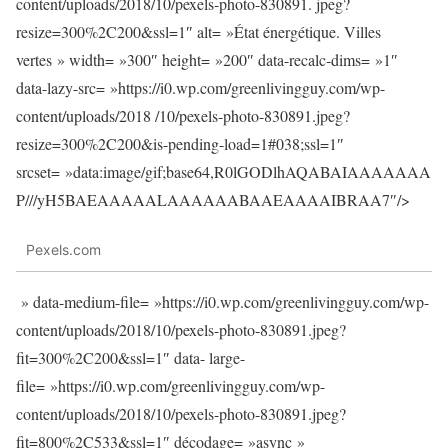
content/uploads/2018/10/pexels-photo-830891. jpeg?
resize=300%2C200&ssl=1″ alt= »État énergétique. Villes
vertes » width= »300″ height= »200″ data-recalc-dims= »1″
data-lazy-src= »https://i0.wp.com/greenlivingguy.com/wp-
content/uploads/2018 /10/pexels-photo-830891.jpeg?
resize=300%2C200&is-pending-load=1#038;ssl=1″
srcset= »data:image/gif;base64,R0lGODlhAQABAIAAAAAAA
P///yH5BAEAAAAALAAAAAABAAEAAAAIBRAA7″/>
Pexels.com
» data-medium-file= »https://i0.wp.com/greenlivingguy.com/wp-
content/uploads/2018/10/pexels-photo-830891.jpeg?
fit=300%2C200&ssl=1″ data- large-
file= »https://i0.wp.com/greenlivingguy.com/wp-
content/uploads/2018/10/pexels-photo-830891.jpeg?
fit=800%2C533&ssl=1″ décodage= »async »