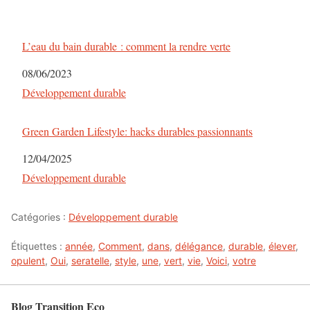
L’eau du bain durable : comment la rendre verte
Date
08/06/2023
Par rapport à
Développement durable
Green Garden Lifestyle: hacks durables passionnants
Date
12/04/2025
Par rapport à
Développement durable
Catégories :
Développement durable
Étiquettes :
année
,
Comment
,
dans
,
délégance
,
durable
,
élever
,
opulent
,
Oui
,
seratelle
,
style
,
une
,
vert
,
vie
,
Voici
,
votre
Blog Transition Eco