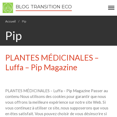
BLOG TRANSITION ECO
Accueil
/
Pip
Pip
Écologie
Développement durable
PLANTES MÉDICINALES –
Permaculture
Luffa – Pip Magazine
Recettes Bio DIY
RECHERCHER
PLANTES MÉDICINALES – Luffa – Pip Magazine Passer au
Rechercher
contenu Nous utilisons des cookies pour garantir que nous
vous offrons la meilleure expérience sur notre site Web. Si
vous continuez à utiliser ce site, nous supposerons que vous
Recent Posts
en êtes satisfait. Vous pouvez choisir de vous désinscrire si
6 éco-actions faciles à prendre