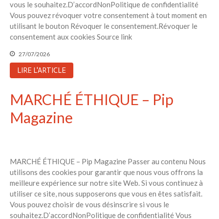
vous le souhaitez.D’accordNonPolitique de confidentialité
avec vos enfants
Vous pouvez révoquer votre consentement à tout moment en
Réduire les déchets : votre
utilisant le bouton Révoquer le consentement.Révoquer le
guide pour les citoyens et les
consentement aux cookies Source link
électeurs
27/07/2026
Toits verts | Association
Permaculturelle
LIRE L'ARTICLE
L’intelligence artificielle pour
prédire le succès des invasions
MARCHÉ ÉTHIQUE – Pip
biologiques – The Applied
Ecologist
Magazine
Utiliser l’apprentissage
automatique pour prédire le
succès d’une invasion – The
Applied Ecologist
MARCHÉ ÉTHIQUE – Pip Magazine Passer au contenu Nous
utilisons des cookies pour garantir que nous vous offrons la
meilleure expérience sur notre site Web. Si vous continuez à
Recent Comments
utiliser ce site, nous supposerons que vous en êtes satisfait.
Aucun commentaire à afficher.
Vous pouvez choisir de vous désinscrire si vous le
souhaitez.D’accordNonPolitique de confidentialité Vous