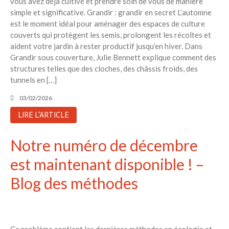
vous avez déjà cultivé et prendre soin de vous de manière
Recent Posts
simple et significative. Grandir : grandir en secret L’automne
6 éco-actions faciles à prendre
est le moment idéal pour aménager des espaces de culture
avec vos enfants
couverts qui protègent les semis, prolongent les récoltes et
aident votre jardin à rester productif jusqu’en hiver. Dans
Réduire les déchets : votre
guide pour les citoyens et les
Grandir sous couverture, Julie Bennett explique comment des
électeurs
structures telles que des cloches, des châssis froids, des
tunnels en […]
Toits verts | Association
Permaculturelle
03/02/2026
L’intelligence artificielle pour
LIRE L'ARTICLE
prédire le succès des invasions
biologiques – The Applied
Ecologist
Notre numéro de décembre
Utiliser l’apprentissage
est maintenant disponible ! –
automatique pour prédire le
succès d’une invasion – The
Blog des méthodes
Applied Ecologist
Recent Comments
Ce problème contient les dernières méthodes en écologie et