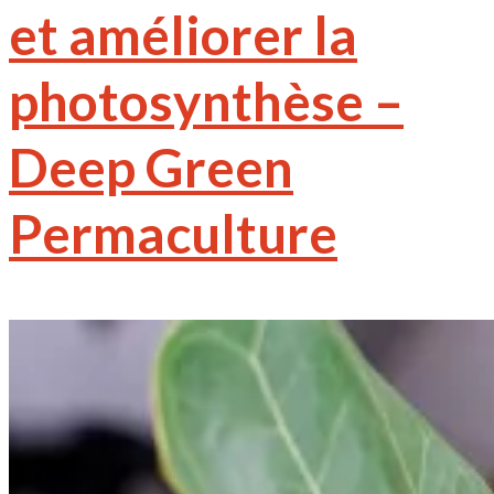
et améliorer la
photosynthèse –
Deep Green
Permaculture