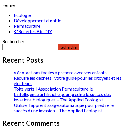
Fermer
Écologie
Développement durable
Permaculture
🌿Recettes Bio DIY
Rechercher
Rechercher
Recent Posts
6 éco-actions faciles à prendre avec vos enfants
Réduire les déchets : votre guide pour les citoyens et les
électeurs
Toits verts | Association Permaculturelle
L’intelligence artificielle pour prédire le succès des
invasions biologiques – The Applied Ecologist
Utiliser l’apprentissage automatique pour prédire le
succès d’une invasion – The Applied Ecologist
Recent Comments