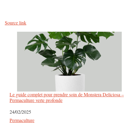
Source link
Le guide complet pour prendre soin de Monstera Deliciosa –
Permaculture verte profonde
Date
24/02/2025
Par rapport à
Permaculture