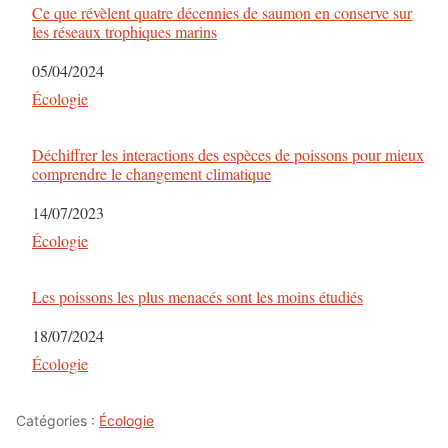
Ce que révèlent quatre décennies de saumon en conserve sur
les réseaux trophiques marins
Date
05/04/2024
Par rapport à
Écologie
Déchiffrer les interactions des espèces de poissons pour mieux
comprendre le changement climatique
Date
14/07/2023
Par rapport à
Écologie
Les poissons les plus menacés sont les moins étudiés
Date
18/07/2024
Par rapport à
Écologie
Catégories :
Écologie