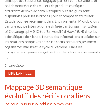
chimique des substances dégagée par les récifs coralliens et
6 éco-actions faciles à prendre
ont démontré que des milliers de produits chimiques
avec vos enfants
différents dérivés de coraux tropicaux et d’algues sont
Réduire les déchets : votre
disponibles pour les microbes pour décomposer et utiliser.
guide pour les citoyens et les
L’étude, publiée récemment dans Environmental Microbiology
électeurs
par une équipe internationale dirigée par Scripps Institution
Toits verts | Association
of Oceanography (SIO) et l’Université d’Hawaï (UH) chez les
Permaculturelle
scientifiques de Manoa, fournit des informations cruciales sur
les relations complexes entre les récifs coralliens, les micro-
L’intelligence artificielle pour
organismes marins et le cycle du carbone. Dans les
prédire le succès des invasions
biologiques – The Applied
écosystèmes dynamiques, et surtout dans les environnements
Ecologist
[…]
Utiliser l’apprentissage
13/04/2025
automatique pour prédire le
succès d’une invasion – The
LIRE L'ARTICLE
Applied Ecologist
Mappage 3D sémantique
Recent Comments
évolutif des récifs coralliens
Aucun commentaire à afficher.
avec apprentissage en