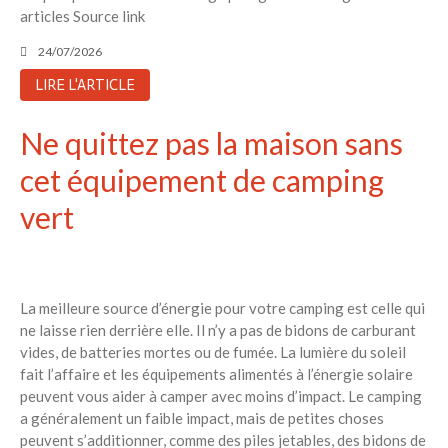
articles Source link
6 éco-actions faciles à prendre
avec vos enfants
24/07/2026
Réduire les déchets : votre
LIRE L'ARTICLE
guide pour les citoyens et les
électeurs
Ne quittez pas la maison sans
Toits verts | Association
Permaculturelle
cet équipement de camping
L’intelligence artificielle pour
prédire le succès des invasions
vert
biologiques – The Applied
Ecologist
Utiliser l’apprentissage
automatique pour prédire le
La meilleure source d’énergie pour votre camping est celle qui
succès d’une invasion – The
ne laisse rien derrière elle. Il n’y a pas de bidons de carburant
Applied Ecologist
vides, de batteries mortes ou de fumée. La lumière du soleil
fait l’affaire et les équipements alimentés à l’énergie solaire
peuvent vous aider à camper avec moins d’impact. Le camping
Recent Comments
a généralement un faible impact, mais de petites choses
Aucun commentaire à afficher.
peuvent s’additionner, comme des piles jetables, des bidons de