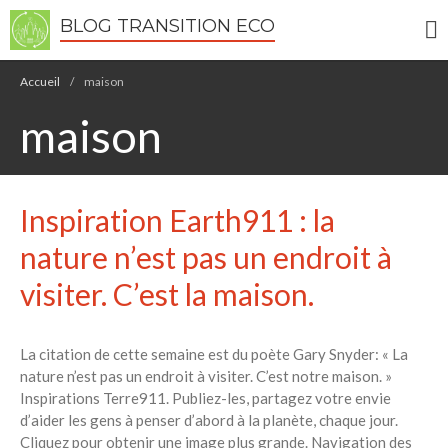
BLOG TRANSITION ECO
Accueil
/
maison
maison
Écologie
Inspiration Earth911 : la
Développement durable
Permaculture
nature n’est pas un endroit à
🌿Recettes Bio DIY
visiter. C’est la maison.
RECHERCHER
La citation de cette semaine est du poète Gary Snyder: « La
Rechercher
nature n’est pas un endroit à visiter. C’est notre maison. »
Inspirations Terre911. Publiez-les, partagez votre envie
d’aider les gens à penser d’abord à la planète, chaque jour.
Recent Posts
Cliquez pour obtenir une image plus grande. Navigation des