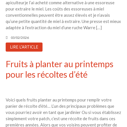
Recent Posts
apiculteurje l’ai acheté comme alternative à une essoreuse
pour extraire le miel. Les coûts des essoreuses à miel
6 éco-actions faciles à prendre
conventionnelles peuvent être assez élevés et je n’avais
avec vos enfants
qu’une petite quantité de miel à extraire. Une presse est mieux
Réduire les déchets : votre
adaptée à l’extraction du miel d’une ruche Warre […]
guide pour les citoyens et les
électeurs
03/02/2026
Toits verts | Association
LIRE L'ARTICLE
Permaculturelle
L’intelligence artificielle pour
Fruits à planter au printemps
prédire le succès des invasions
biologiques – The Applied
pour les récoltes d’été
Ecologist
Utiliser l’apprentissage
automatique pour prédire le
succès d’une invasion – The
Voici quels fruits planter au printemps pour remplir votre
Applied Ecologist
panier de récolte d’été… L’un des principaux problèmes que
vous pourriez avoir en tant que jardinier Ou si vous établissez
simplement votre patch, c’est une récolte de fruits dans ces
Recent Comments
premières années. Alors que vos voisins peuvent profiter de
Aucun commentaire à afficher.