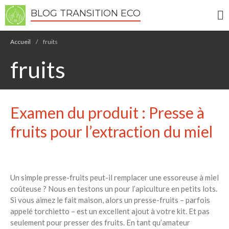
BLOG TRANSITION ECO
Accueil
/
fruits
fruits
Écologie
Examen du produit : Presse à
Développement durable
fruits pour l’extraction du miel
Permaculture
🌿Recettes Bio DIY
Un simple presse-fruits peut-il remplacer une essoreuse à miel
RECHERCHER
coûteuse ? Nous en testons un pour l’apiculture en petits lots.
Rechercher
Si vous aimez le fait maison, alors un presse-fruits – parfois
appelé torchietto – est un excellent ajout à votre kit. Et pas
seulement pour presser des fruits. En tant qu’amateur