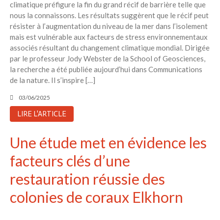
climatique préfigure la fin du grand récif de barrière telle que
6 éco-actions faciles à prendre
nous la connaissons. Les résultats suggèrent que le récif peut
avec vos enfants
résister à l’augmentation du niveau de la mer dans l’isolement
Réduire les déchets : votre
mais est vulnérable aux facteurs de stress environnementaux
guide pour les citoyens et les
associés résultant du changement climatique mondial. Dirigée
électeurs
par le professeur Jody Webster de la School of Geosciences,
Toits verts | Association
la recherche a été publiée aujourd’hui dans Communications
Permaculturelle
de la nature. Il s’inspire […]
L’intelligence artificielle pour
03/06/2025
prédire le succès des invasions
biologiques – The Applied
LIRE L'ARTICLE
Ecologist
Utiliser l’apprentissage
Une étude met en évidence les
automatique pour prédire le
succès d’une invasion – The
facteurs clés d’une
Applied Ecologist
restauration réussie des
colonies de coraux Elkhorn
Recent Comments
Aucun commentaire à afficher.