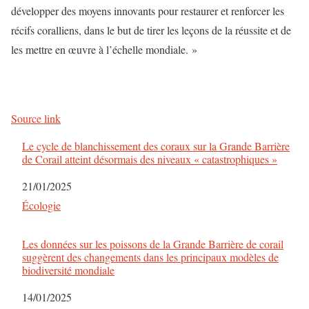
développer des moyens innovants pour restaurer et renforcer les
récifs coralliens, dans le but de tirer les leçons de la réussite et de
les mettre en œuvre à l’échelle mondiale. »
Source link
Le cycle de blanchissement des coraux sur la Grande Barrière
de Corail atteint désormais des niveaux « catastrophiques »
Date
21/01/2025
Par rapport à
Écologie
Les données sur les poissons de la Grande Barrière de corail
suggèrent des changements dans les principaux modèles de
biodiversité mondiale
Date
14/01/2025