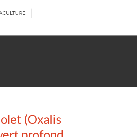
ACULTURE
Écologie
Développement durable
Permaculture
🌿Recettes Bio DIY
RECHERCHER
Rechercher
olet (Oxalis
Recent Posts
 vert profond
6 éco-actions faciles à prendre