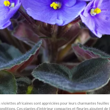
iolettes africaines sont appréciées pour leurs charmantes feuilles v
onditions. Ces plantes d’intérieur compactes et fleuries ajoutent de l