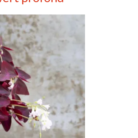
avec vos enfants
Réduire les déchets : votre
guide pour les citoyens et les
électeurs
Toits verts | Association
Permaculturelle
L’intelligence artificielle pour
prédire le succès des invasions
biologiques – The Applied
Ecologist
Utiliser l’apprentissage
automatique pour prédire le
succès d’une invasion – The
Applied Ecologist
Recent Comments
Aucun commentaire à afficher.