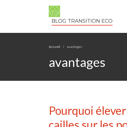
BLOG TRANSITION ECO
Accueil
/
avantages
avantages
Pourquoi élever 
cailles sur les p