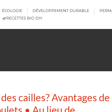
ÉCOLOGIE
DÉVELOPPEMENT DURABLE
PERM
🌿RECETTES BIO DIY
des cailles? Avantages de 
oulets • Au lieu de