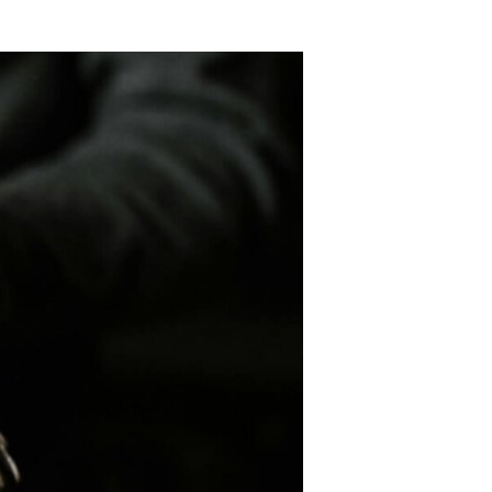
avec vos enfants
Réduire les déchets : votre
guide pour les citoyens et les
électeurs
Toits verts | Association
Permaculturelle
L’intelligence artificielle pour
prédire le succès des invasions
biologiques – The Applied
Ecologist
Utiliser l’apprentissage
automatique pour prédire le
succès d’une invasion – The
Applied Ecologist
Recent Comments
Aucun commentaire à afficher.