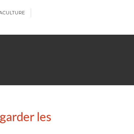
ACULTURE
Écologie
Développement durable
Permaculture
🌿Recettes Bio DIY
RECHERCHER
Rechercher
garder les
Recent Posts
6 éco-actions faciles à prendre