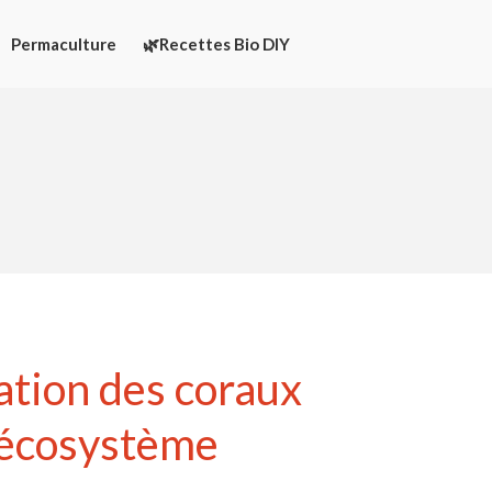
Permaculture
🌿Recettes Bio DIY
Écologie
Développement durable
Permaculture
🌿Recettes Bio DIY
Rechercher
Rechercher
ation des coraux
l’écosystème
Recent Posts
6 éco-actions faciles à prendre