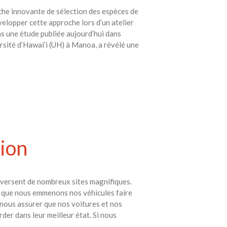
avec vos enfants
che innovante de sélection des espèces de
Réduire les déchets : votre
velopper cette approche lors d’un atelier
guide pour les citoyens et les
ns une étude publiée aujourd’hui dans
électeurs
ersité d’Hawai’i (UH) à Manoa, a révélé une
Toits verts | Association
Permaculturelle
L’intelligence artificielle pour
prédire le succès des invasions
biologiques – The Applied
Ecologist
Utiliser l’apprentissage
automatique pour prédire le
ion
succès d’une invasion – The
Applied Ecologist
raversent de nombreux sites magnifiques.
Recent Comments
s que nous emmenons nos véhicules faire
Aucun commentaire à afficher.
 nous assurer que nos voitures et nos
er dans leur meilleur état. Si nous