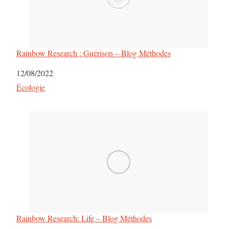
Rainbow Research : Guérison – Blog Méthodes
Date
12/08/2022
Par rapport à
Écologie
Rainbow Research: Life – Blog Méthodes