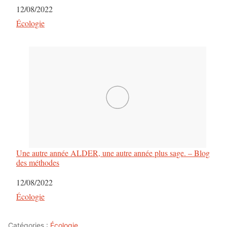
Date
12/08/2022
Par rapport à
Écologie
Une autre année ALDER, une autre année plus sage. – Blog
des méthodes
Date
12/08/2022
Par rapport à
Écologie
Catégories :
Écologie