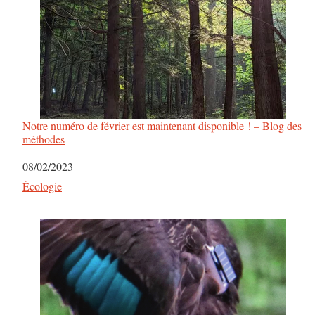
Notre numéro de février est maintenant disponible ! – Blog des
méthodes
Date
08/02/2023
Par rapport à
Écologie