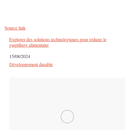
Source link
Explorer des solutions technologiques pour réduire le
gaspillage alimentaire
Date
15/08/2024
Par rapport à
Développement durable