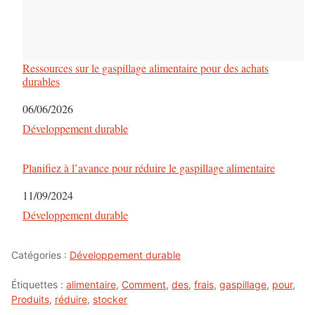
Ressources sur le gaspillage alimentaire pour des achats
durables
Date
06/06/2026
Par rapport à
Développement durable
Planifiez à l’avance pour réduire le gaspillage alimentaire
Date
11/09/2024
Par rapport à
Développement durable
Catégories :
Développement durable
Étiquettes :
alimentaire
,
Comment
,
des
,
frais
,
gaspillage
,
pour
,
Produits
,
réduire
,
stocker