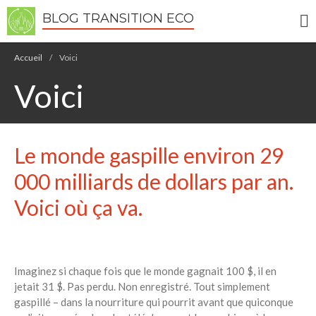
BLOG TRANSITION ECO
Accueil
/
Voici
Voici
Le monde gaspille environ 29
Écologie
Développement durable
000 milliards de dollars par an.
Permaculture
Voici où ça va.
🌿Recettes Bio DIY
RECHERCHER
Imaginez si chaque fois que le monde gagnait 100 $, il en
Rechercher
jetait 31 $. Pas perdu. Non enregistré. Tout simplement
gaspillé – dans la nourriture qui pourrit avant que quiconque