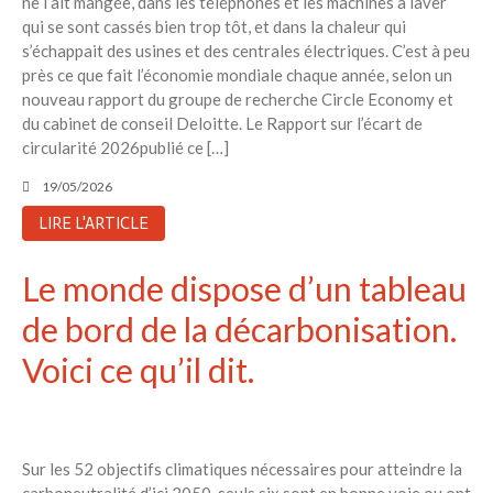
ne l’ait mangée, dans les téléphones et les machines à laver
Recent Posts
qui se sont cassés bien trop tôt, et dans la chaleur qui
s’échappait des usines et des centrales électriques. C’est à peu
6 éco-actions faciles à prendre
près ce que fait l’économie mondiale chaque année, selon un
avec vos enfants
nouveau rapport du groupe de recherche Circle Economy et
Réduire les déchets : votre
du cabinet de conseil Deloitte. Le Rapport sur l’écart de
guide pour les citoyens et les
circularité 2026publié ce […]
électeurs
Toits verts | Association
19/05/2026
Permaculturelle
LIRE L'ARTICLE
L’intelligence artificielle pour
prédire le succès des invasions
Le monde dispose d’un tableau
biologiques – The Applied
Ecologist
de bord de la décarbonisation.
Utiliser l’apprentissage
automatique pour prédire le
Voici ce qu’il dit.
succès d’une invasion – The
Applied Ecologist
Sur les 52 objectifs climatiques nécessaires pour atteindre la
Recent Comments
carboneutralité d’ici 2050, seuls six sont en bonne voie ou ont