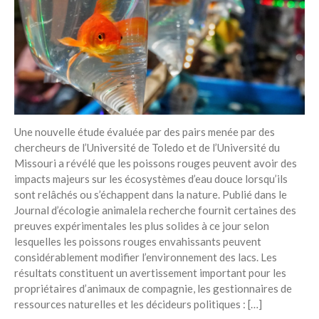
Recent Posts
6 éco-actions faciles à prendre
avec vos enfants
Réduire les déchets : votre
guide pour les citoyens et les
électeurs
Toits verts | Association
Permaculturelle
Une nouvelle étude évaluée par des pairs menée par des
chercheurs de l’Université de Toledo et de l’Université du
L’intelligence artificielle pour
prédire le succès des invasions
Missouri a révélé que les poissons rouges peuvent avoir des
biologiques – The Applied
impacts majeurs sur les écosystèmes d’eau douce lorsqu’ils
Ecologist
sont relâchés ou s’échappent dans la nature. Publié dans le
Journal d’écologie animalela recherche fournit certaines des
Utiliser l’apprentissage
automatique pour prédire le
preuves expérimentales les plus solides à ce jour selon
succès d’une invasion – The
lesquelles les poissons rouges envahissants peuvent
Applied Ecologist
considérablement modifier l’environnement des lacs. Les
résultats constituent un avertissement important pour les
propriétaires d’animaux de compagnie, les gestionnaires de
Recent Comments
ressources naturelles et les décideurs politiques : […]