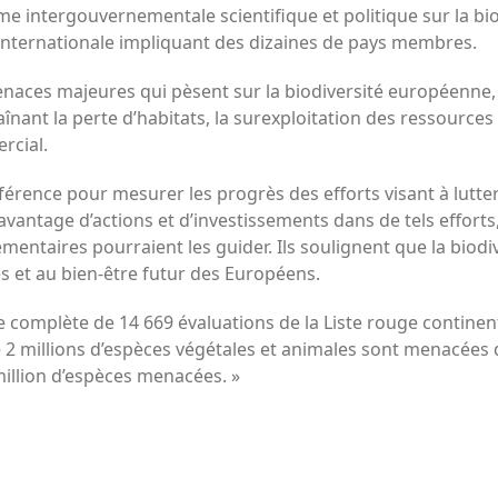
e intergouvernementale scientifique et politique sur la biod
internationale impliquant des dizaines de pays membres.
menaces majeures qui pèsent sur la biodiversité européen
raînant la perte d’habitats, la surexploitation des ressources 
rcial.
férence pour mesurer les progrès des efforts visant à lutter
vantage d’actions et d’investissements dans de tels efforts
ntaires pourraient les guider. Ils soulignent que la biodive
es et au bien-être futur des Européens.
se complète de 14 669 évaluations de la Liste rouge contine
 millions d’espèces végétales et animales sont menacées d’
million d’espèces menacées. »