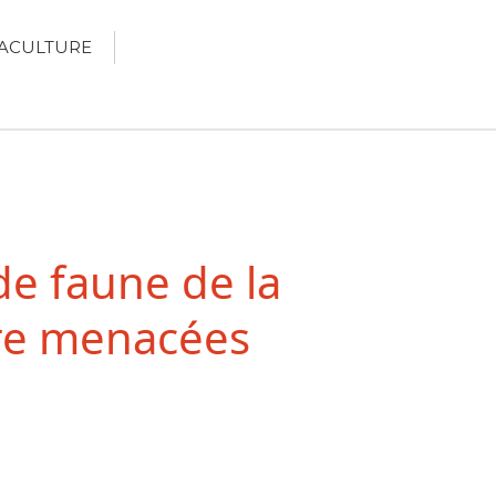
ACULTURE
Écologie
Développement durable
Permaculture
🌿Recettes Bio DIY
de faune de la
RECHERCHER
Rechercher
tre menacées
Recent Posts
6 éco-actions faciles à prendre
avec vos enfants
Réduire les déchets : votre
guide pour les citoyens et les