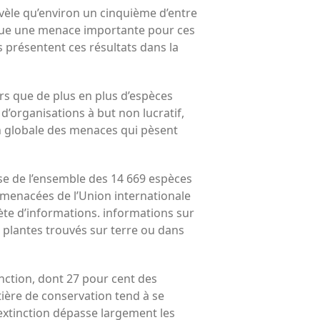
électeurs
vèle qu’environ un cinquième d’entre
Toits verts | Association
titue une menace importante pour ces
Permaculturelle
 présentent ces résultats dans la
L’intelligence artificielle pour
prédire le succès des invasions
biologiques – The Applied
ors que de plus en plus d’espèces
Ecologist
’organisations à but non lucratif,
Utiliser l’apprentissage
on globale des menaces qui pèsent
automatique pour prédire le
succès d’une invasion – The
Applied Ecologist
se de l’ensemble des 14 669 espèces
 menacées de l’Union internationale
Recent Comments
ète d’informations. informations sur
 plantes trouvés sur terre ou dans
Aucun commentaire à afficher.
nction, dont 27 pour cent des
tière de conservation tend à se
extinction dépasse largement les