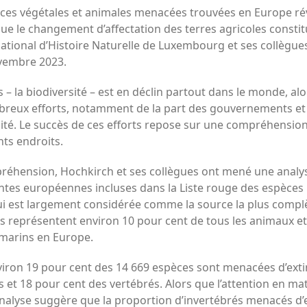
ces végétales et animales menacées trouvées en Europe ré
 que le changement d’affectation des terres agricoles cons
tional d’Histoire Naturelle de Luxembourg et ses collègues
vembre 2023.
s – la biodiversité – est en déclin partout dans le monde, al
reux efforts, notamment de la part des gouvernements et d
rsité. Le succès de ces efforts repose sur une compréhensi
nts endroits.
réhension, Hochkirch et ses collègues ont mené une analy
lantes européennes incluses dans la Liste rouge des espèces
qui est largement considérée comme la source la plus compl
es représentent environ 10 pour cent de tous les animaux et
marins en Europe.
iron 19 pour cent des 14 669 espèces sont menacées d’exti
s et 18 pour cent des vertébrés. Alors que l’attention en ma
 analyse suggère que la proportion d’invertébrés menacés d’