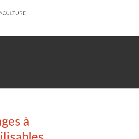
ACULTURE
Écologie
Développement durable
Permaculture
🌿Recettes Bio DIY
RECHERCHER
Rechercher
ages à
Recent Posts
ilisables
6 éco-actions faciles à prendre