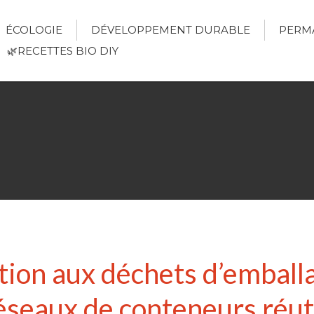
ÉCOLOGIE
DÉVELOPPEMENT DURABLE
PERM
🌿RECETTES BIO DIY
ution aux déchets d’emball
réseaux de conteneurs réut