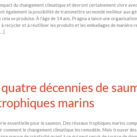
 impact du changement climatique et devront certainement vivre ave
 ont également la possibilité de transmettre un monde meilleur aux 
 cela se produise. À l’âge de 14 ans, Pragna a lancé une organisation
 recycler et à réutiliser les produits et les emballages de manière 
[…]
 quatre décennies de sau
 trophiques marins
erie essentielle pour le saumon. Des réseaux trophiques marins com
oir comment le changement climatique les remodèle. Mais trouver des é
faire preuve de créativité quant à ce qui peut servir de source de don