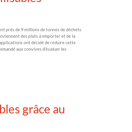
avec vos enfants
Réduire les déchets : votre
guide pour les citoyens et les
électeurs
ent près de 9 millions de tonnes de déchets
Toits verts | Association
roviennent des plats à emporter et de la
Permaculturelle
applications ont décidé de réduire cette
L’intelligence artificielle pour
 demandé aux convives d’évaluer les
prédire le succès des invasions
biologiques – The Applied
Ecologist
Utiliser l’apprentissage
automatique pour prédire le
succès d’une invasion – The
Applied Ecologist
bles grâce au
Recent Comments
Aucun commentaire à afficher.