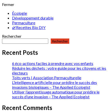
Fermer
Écologie
Développement durable
Permaculture
🌿Recettes Bio DIY
Rechercher
Rechercher
Recent Posts
6 éco-actions faciles à prendre avec vos enfants
Réduire les déchets : votre guide pour les citoyens et les
électeurs
Toits verts | Association Permaculturelle
L’intelligence artificielle pour prédire le succès des
invasions biologiques – The Applied Ecologist
Utiliser l’apprentissage automatique pour prédire le
succès d’une invasion – The Applied Ecologist
Recent Comments