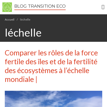
BLOG TRANSITION ECO
Accueil
/
léchelle
léchelle
Comparer les rôles de la force
Écologie
Développement durable
fertile des îles et de la fertilité
Permaculture
des écosystèmes à l’échelle
🌿Recettes Bio DIY
mondiale |
RECHERCHER
Rechercher