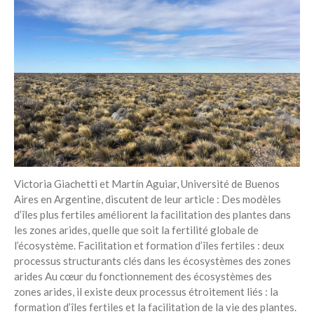
Recent Posts
6 éco-actions faciles à prendre
avec vos enfants
Réduire les déchets : votre
guide pour les citoyens et les
électeurs
Toits verts | Association
Permaculturelle
L’intelligence artificielle pour
prédire le succès des invasions
biologiques – The Applied
Victoria Giachetti et Martín Aguiar, Université de Buenos
Ecologist
Aires en Argentine, discutent de leur article : Des modèles
Utiliser l’apprentissage
d’îles plus fertiles améliorent la facilitation des plantes dans
automatique pour prédire le
les zones arides, quelle que soit la fertilité globale de
succès d’une invasion – The
l’écosystème. Facilitation et formation d’îles fertiles : deux
Applied Ecologist
processus structurants clés dans les écosystèmes des zones
arides Au cœur du fonctionnement des écosystèmes des
zones arides, il existe deux processus étroitement liés : la
Recent Comments
formation d’îles fertiles et la facilitation de la vie des plantes.