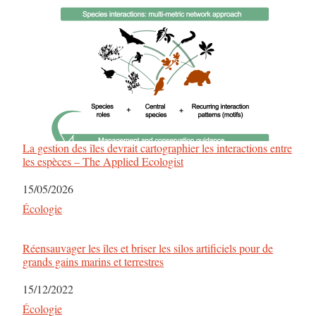
La gestion des îles devrait cartographier les interactions entre
les espèces – The Applied Ecologist
Date
15/05/2026
Par rapport à
Écologie
Réensauvager les îles et briser les silos artificiels pour de
grands gains marins et terrestres
Date
15/12/2022
Par rapport à
Écologie