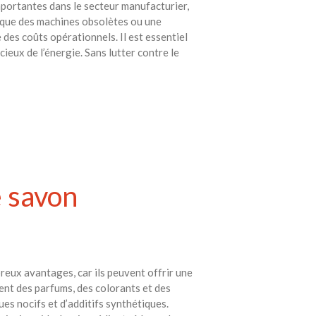
avec vos enfants
importantes dans le secteur manufacturier,
s que des machines obsolètes ou une
Réduire les déchets : votre
 des coûts opérationnels. Il est essentiel
guide pour les citoyens et les
ieux de l’énergie. Sans lutter contre le
électeurs
Toits verts | Association
Permaculturelle
L’intelligence artificielle pour
prédire le succès des invasions
biologiques – The Applied
Ecologist
Utiliser l’apprentissage
e savon
automatique pour prédire le
succès d’une invasion – The
Applied Ecologist
Recent Comments
eux avantages, car ils peuvent offrir une
Aucun commentaire à afficher.
ent des parfums, des colorants et des
s nocifs et d’additifs synthétiques.