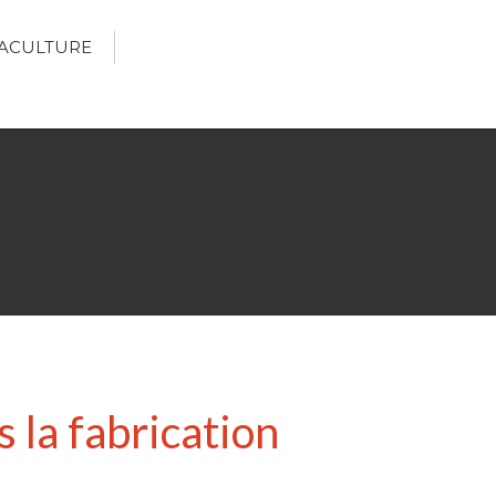
ACULTURE
Écologie
Développement durable
Permaculture
🌿Recettes Bio DIY
RECHERCHER
Rechercher
 la fabrication
Recent Posts
6 éco-actions faciles à prendre