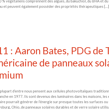
 % végétaliens comprennent des algues, du bakuchiol, du BHA et du n
eau et peuvent également posséder des propriétés thérapeutiques […]
1 : Aaron Bates, PDG de T
américaine de panneaux sol
admium
 plupart d’entre nous pensent aux cellules photovoltaïques traditionn
Blanche en 1977. Ils sont devenus des luminaires dans les maisons, les
olaire pourrait générer de l’énergie sur presque toutes les surfaces 
ysburg, Ohio, de panneaux solaires durables et de verre solaire util