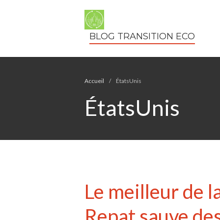
BLOG TRANSITION ECO
Accueil
/
ÉtatsUnis
ÉtatsUnis
Le meilleur de la
Repat sauve des