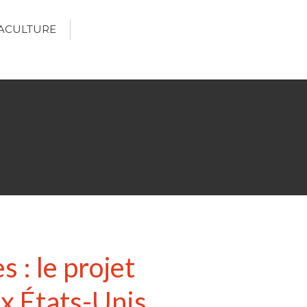
ACULTURE
Écologie
Développement durable
Permaculture
Recettes Bio DIY
RECHERCHER
Rechercher
s : le projet
Recent Posts
ux États-Unis
6 éco-actions faciles à prendre