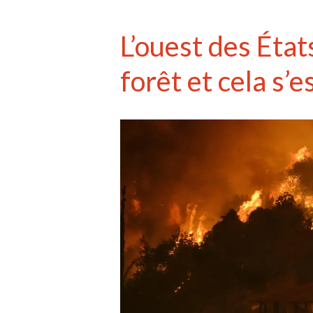
L’ouest des État
forêt et cela s’e