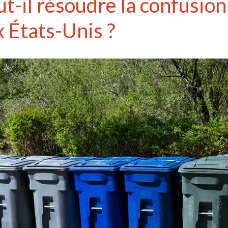
t-il résoudre la confusion
x États-Unis ?