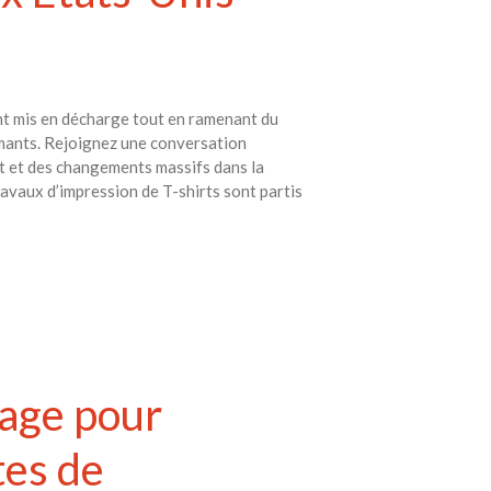
avec vos enfants
Réduire les déchets : votre
guide pour les citoyens et les
électeurs
Toits verts | Association
ent mis en décharge tout en ramenant du
Permaculturelle
rmants. Rejoignez une conversation
at et des changements massifs dans la
L’intelligence artificielle pour
avaux d’impression de T-shirts sont partis
prédire le succès des invasions
biologiques – The Applied
Ecologist
Utiliser l’apprentissage
automatique pour prédire le
succès d’une invasion – The
Applied Ecologist
kage pour
Recent Comments
Aucun commentaire à afficher.
tes de