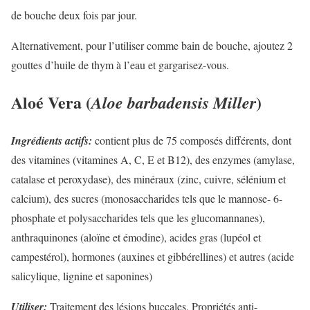
de bouche deux fois par jour.
Alternativement, pour l’utiliser comme bain de bouche, ajoutez 2
gouttes d’huile de thym à l’eau et gargarisez-vous.
Aloé Vera (
)
Aloe barbadensis Miller
Ingrédients actifs:
contient plus de 75 composés différents, dont
des vitamines (vitamines A, C, E et B12), des enzymes (amylase,
catalase et peroxydase), des minéraux (zinc, cuivre, sélénium et
calcium), des sucres (monosaccharides tels que le mannose- 6-
phosphate et polysaccharides tels que les glucomannanes),
anthraquinones (aloïne et émodine), acides gras (lupéol et
campestérol), hormones (auxines et gibbérellines) et autres (acide
salicylique, lignine et saponines)
Utiliser:
Traitement des lésions buccales. Propriétés anti-