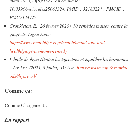
mars 2020;25(6):1324. est ce que je:
10.3390/molecules25061324. PMID : 32183224 ; PMCID :
PMC7144722.
Cronkleton, E. (26 février 2023). 10 remèdes maison contre la
gingivite. Ligne Santé.
https://www.healthline.com/health/dental-and-oral-
health/gingivitis-home-remedy
L’huile de thym élimine les infections et équilibre les hormones
– Dr Axe. (2023, 3 juillet). Dr Axe.
https://draxe.com/essential-
oils/thyme-oil/
Comme ça:
Comme
Chargement…
En rapport