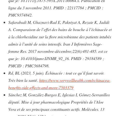
que je: 10.1111/j.1875-595X.2011.00064.x. Publication en
ligne du 3 novembre 2011. PMID : 22117784 ; PMCID :
PMC9374842.
Safarabadi M, Ghaznavi-Rad E, Pakniyat A, Rezaie K, Jadidi
A. Comparaison de l’effet des bains de bouche à l’échinacée et
à la chlorhexidine sur la flore microbienne des patients intubés
admis à l’unité de soins intensifs. Iran J Infirmières Sage-
femme Res. 2017 novembre-décembre;22(6):481-485. est ce
que je: 10.4103/ijnmr.IJNMR_92_16. PMID : 29184589 ;
PMCID : PMC5684798.
Rd, BL (2023, 5 juin). Échinacée : tout ce qu’il faut savoir.
Très bien la santé.
https://www.verywellhealth.com/echinacea-
benefits-side-effects-and-more-7503379
Sánchez M, González-Burgos E, Iglesias I, Gómez-Serranillos
député. Mise à jour pharmacologique Propriétés de l’Aloe
Vera et de ses principaux constituants actifs. Molécules. 13