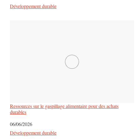
l
Par rapport à
Développement durable
e
s
Ressources sur le gaspillage alimentaire pour des achats
durables
Date
06/06/2026
Par rapport à
Développement durable