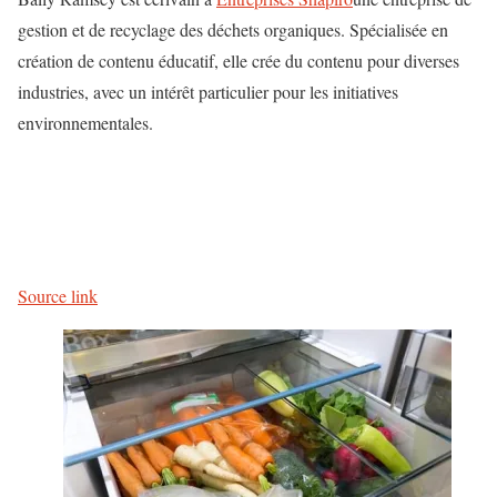
gestion et de recyclage des déchets organiques. Spécialisée en
création de contenu éducatif, elle crée du contenu pour diverses
industries, avec un intérêt particulier pour les initiatives
environnementales.
N
a
v
Source link
i
g
a
t