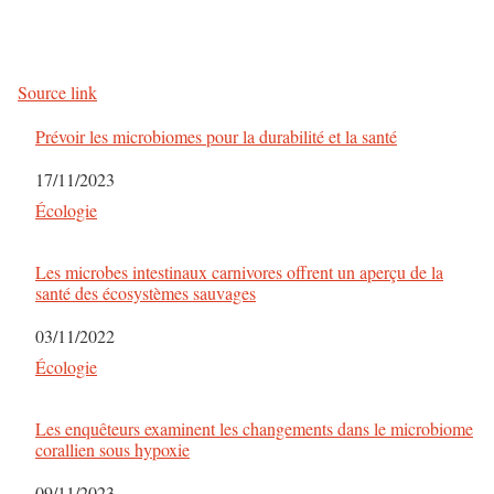
Source link
Prévoir les microbiomes pour la durabilité et la santé
Date
17/11/2023
Par rapport à
Écologie
Les microbes intestinaux carnivores offrent un aperçu de la
santé des écosystèmes sauvages
Date
03/11/2022
Par rapport à
Écologie
Les enquêteurs examinent les changements dans le microbiome
corallien sous hypoxie
Date
09/11/2023