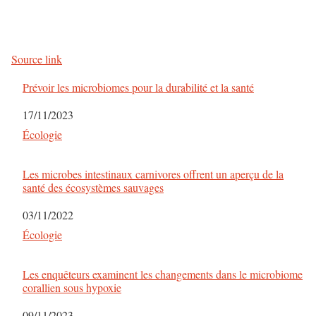
Source link
Prévoir les microbiomes pour la durabilité et la santé
Date
17/11/2023
Par rapport à
Écologie
Les microbes intestinaux carnivores offrent un aperçu de la
santé des écosystèmes sauvages
Date
03/11/2022
Par rapport à
Écologie
Les enquêteurs examinent les changements dans le microbiome
corallien sous hypoxie
Date
09/11/2023