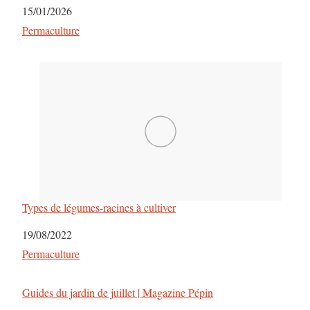
Date
15/01/2026
Par rapport à
Permaculture
Types de légumes-racines à cultiver
Date
19/08/2022
Par rapport à
Permaculture
Guides du jardin de juillet | Magazine Pépin