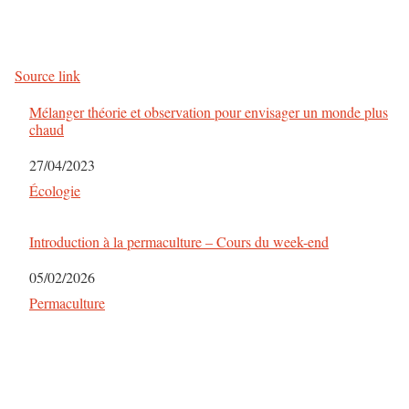
Source link
Mélanger théorie et observation pour envisager un monde plus
chaud
Date
27/04/2023
Par rapport à
Écologie
Introduction à la permaculture – Cours du week-end
Date
05/02/2026
Par rapport à
Permaculture