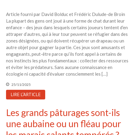
avec vos enfants
Réduire les déchets : votre
Article fourni par David Bolduc et Frédéric Dulude-de Broin
guide pour les citoyens et les
La plupart des gens ont joué à une forme de chat durant leur
électeurs
enfance – des jeux dans lesquels certains joueurs tentent d’en
Toits verts | Association
attraper d’autres, qui à leur tour peuvent se réfugier dans des
Permaculturelle
zones désignées, ou qui doivent récupérer un drapeau ou un
autre objet pour gagner la partie. Ces jeux sont amusants et
L’intelligence artificielle pour
engageants, peut-être parce qu’ils font appel à certains de
prédire le succès des invasions
biologiques – The Applied
nos instincts les plus fondamentaux : collecter des ressources
Ecologist
et éviter les prédateurs. Sans aucune connaissance en
écologie ni capacité d’évaluer consciemment les […]
Utiliser l’apprentissage
automatique pour prédire le
25/11/2025
succès d’une invasion – The
Applied Ecologist
LIRE L'ARTICLE
Les grands pâturages sont-ils
Recent Comments
une aubaine ou un fléau pour
Aucun commentaire à afficher.
les marais salants tempérés ?