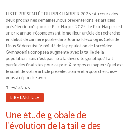
6 éco-actions faciles à prendre
LISTE PRÉSENTÉE DU PRIX HARPER 2025 : Au cours des
avec vos enfants
deux prochaines semaines, nous présenterons les articles
Réduire les déchets : votre
présélectionnés pour le Prix ​​Harper 2025. Le Prix ​​Harper est
guide pour les citoyens et les
un prix annuel récompensant le meilleur article de recherche
électeurs
en début de carrière publié dans Journal d’écologie. Celui de
Toits verts | Association
Linus Söderquist ‘Viabilité de la population de l’orchidée
Permaculturelle
Gymnadénia conopsea augmente avec la taille de la
L’intelligence artificielle pour
population mais n’est pas lié à la diversité génétique’ fait
prédire le succès des invasions
partie des finalistes pour ce prix. À propos du papier: Quel est
biologiques – The Applied
le sujet de votre article présélectionné et à quoi cherchez-
Ecologist
vous à répondre avec […]
Utiliser l’apprentissage
25/03/2026
automatique pour prédire le
succès d’une invasion – The
LIRE L'ARTICLE
Applied Ecologist
Une étude globale de
Recent Comments
l’évolution de la taille des
Aucun commentaire à afficher.