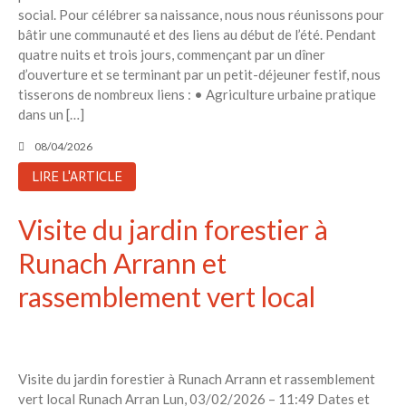
avec vos enfants
social. Pour célébrer sa naissance, nous nous réunissons pour
bâtir une communauté et des liens au début de l’été. Pendant
Réduire les déchets : votre
quatre nuits et trois jours, commençant par un dîner
guide pour les citoyens et les
électeurs
d’ouverture et se terminant par un petit-déjeuner festif, nous
tisserons de nombreux liens : • Agriculture urbaine pratique
Toits verts | Association
dans un […]
Permaculturelle
L’intelligence artificielle pour
08/04/2026
prédire le succès des invasions
LIRE L'ARTICLE
biologiques – The Applied
Ecologist
Visite du jardin forestier à
Utiliser l’apprentissage
automatique pour prédire le
Runach Arrann et
succès d’une invasion – The
Applied Ecologist
rassemblement vert local
Recent Comments
Aucun commentaire à afficher.
Visite du jardin forestier à Runach Arrann et rassemblement
vert local Runach Arran Lun, 03/02/2026 – 11:49 Dates et