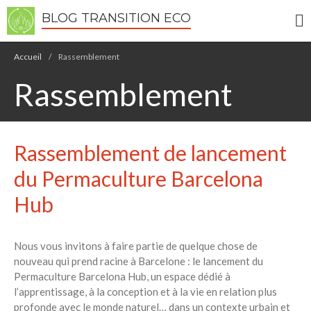
BLOG TRANSITION ECO
Accueil
/
Rassemblement
Rassemblement
Écologie
Développement durable
Rassemblement de lancement
Permaculture
du Permaculture Barcelona
🌿Recettes Bio DIY
Hub
RECHERCHER
Rechercher
Nous vous invitons à faire partie de quelque chose de
nouveau qui prend racine à Barcelone : le lancement du
Permaculture Barcelona Hub, un espace dédié à
Recent Posts
l’apprentissage, à la conception et à la vie en relation plus
6 éco-actions faciles à prendre
profonde avec le monde naturel… dans un contexte urbain et