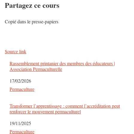
Partagez ce cours
Copié dans le presse-papiers
Source link
Rassemblement printanier des membres des éducateurs |
Association Permaculturelle
Date
17/02/2026
Par rapport à
Permaculture
Transformer l’apprentissage : comment l’accréditation peut
renforcer le mouvement permaculturel
Date
19/11/2025
Par rapport à
Permaculture