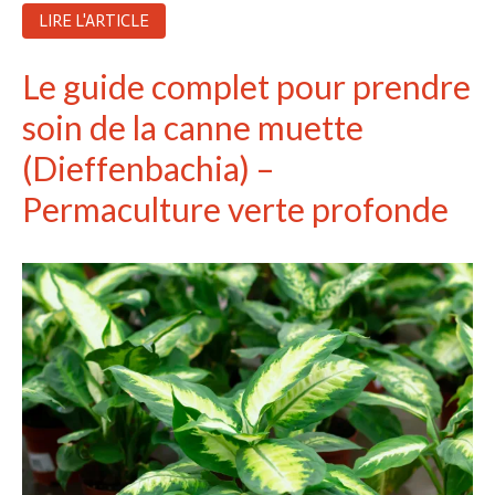
Recent Comments
LIRE L'ARTICLE
Aucun commentaire à afficher.
Le guide complet pour prendre
soin de la canne muette
(Dieffenbachia) –
Permaculture verte profonde