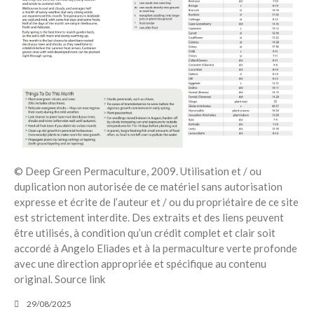
Recent Posts
6 éco-actions faciles à prendre
avec vos enfants
Réduire les déchets : votre
guide pour les citoyens et les
électeurs
Toits verts | Association
Permaculturelle
© Deep Green Permaculture, 2009. Utilisation et / ou
L’intelligence artificielle pour
duplication non autorisée de ce matériel sans autorisation
prédire le succès des invasions
expresse et écrite de l’auteur et / ou du propriétaire de ce site
biologiques – The Applied
Ecologist
est strictement interdite. Des extraits et des liens peuvent
être utilisés, à condition qu’un crédit complet et clair soit
Utiliser l’apprentissage
accordé à Angelo Eliades et à la permaculture verte profonde
automatique pour prédire le
avec une direction appropriée et spécifique au contenu
succès d’une invasion – The
original. Source link
Applied Ecologist
29/08/2025