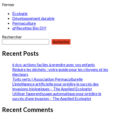
Fermer
Écologie
Développement durable
Permaculture
🌿Recettes Bio DIY
Rechercher
Rechercher
Recent Posts
6 éco-actions faciles à prendre avec vos enfants
Réduire les déchets : votre guide pour les citoyens et les
électeurs
Toits verts | Association Permaculturelle
L’intelligence artificielle pour prédire le succès des
invasions biologiques – The Applied Ecologist
Utiliser l’apprentissage automatique pour prédire le
succès d’une invasion – The Applied Ecologist
Recent Comments