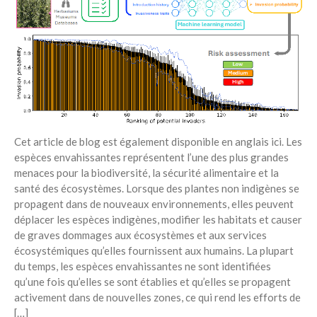
Recent Posts
6 éco-actions faciles à prendre
avec vos enfants
Réduire les déchets : votre
guide pour les citoyens et les
électeurs
Toits verts | Association
Cet article de blog est également disponible en anglais ici. Les
Permaculturelle
espèces envahissantes représentent l’une des plus grandes
L’intelligence artificielle pour
menaces pour la biodiversité, la sécurité alimentaire et la
prédire le succès des invasions
santé des écosystèmes. Lorsque des plantes non indigènes se
biologiques – The Applied
propagent dans de nouveaux environnements, elles peuvent
Ecologist
déplacer les espèces indigènes, modifier les habitats et causer
Utiliser l’apprentissage
de graves dommages aux écosystèmes et aux services
automatique pour prédire le
écosystémiques qu’elles fournissent aux humains. La plupart
succès d’une invasion – The
du temps, les espèces envahissantes ne sont identifiées
Applied Ecologist
qu’une fois qu’elles se sont établies et qu’elles se propagent
activement dans de nouvelles zones, ce qui rend les efforts de
[…]
Recent Comments