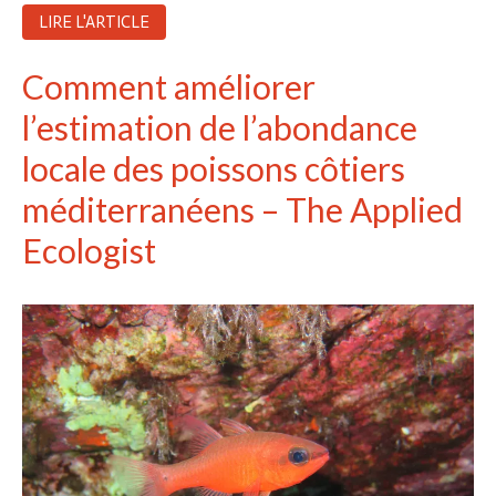
LIRE L'ARTICLE
Comment améliorer
l’estimation de l’abondance
locale des poissons côtiers
méditerranéens – The Applied
Ecologist