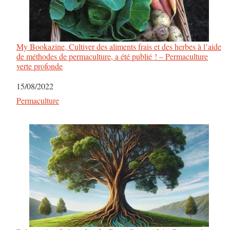
My Bookazine, Cultiver des aliments frais et des herbes à l’aide
de méthodes de permaculture, a été publié ! – Permaculture
verte profonde
Date
15/08/2022
Par rapport à
Permaculture