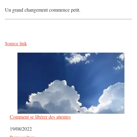
Un grand changement commence petit.
Source link
Comment se libérer des attentes
Date
19/08/2022