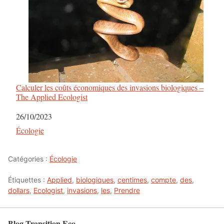
Calculer les coûts économiques des invasions biologiques –
The Applied Ecologist
Date
26/10/2023
Par rapport à
Écologie
Catégories :
Écologie
Étiquettes :
Applied
,
biologiques
,
centimes
,
compte
,
des
,
dollars
,
Ecologist
,
invasions
,
les
,
Prendre
Blog Transition Eco