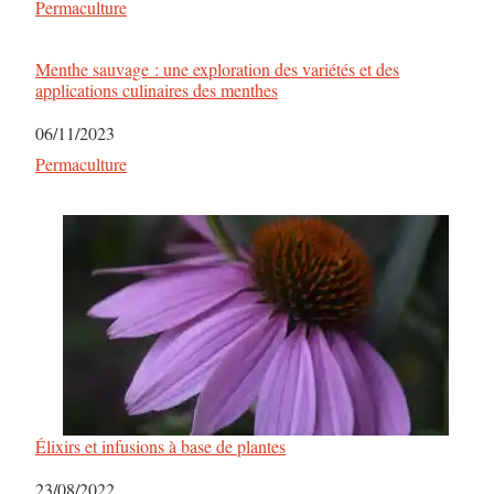
Par rapport à
Permaculture
Menthe sauvage : une exploration des variétés et des
applications culinaires des menthes
Date
06/11/2023
Par rapport à
Permaculture
Élixirs et infusions à base de plantes
Date
23/08/2022