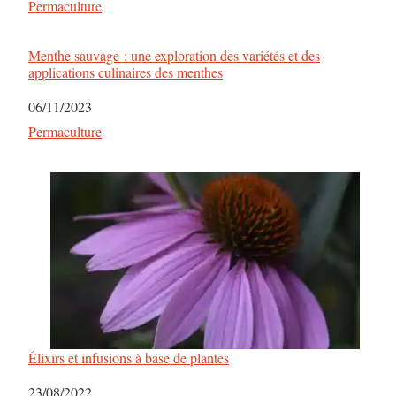
Par rapport à
Permaculture
Menthe sauvage : une exploration des variétés et des
applications culinaires des menthes
Date
06/11/2023
Par rapport à
Permaculture
Élixirs et infusions à base de plantes
Date
23/08/2022