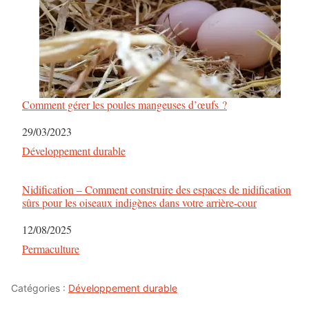
Comment gérer les poules mangeuses d’œufs ?
Date
29/03/2023
Par rapport à
Développement durable
Nidification – Comment construire des espaces de nidification
sûrs pour les oiseaux indigènes dans votre arrière-cour
Date
12/08/2025
Par rapport à
Permaculture
Catégories :
Développement durable