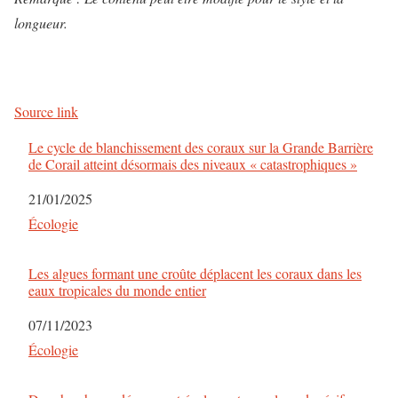
longueur.
Source link
Le cycle de blanchissement des coraux sur la Grande Barrière
de Corail atteint désormais des niveaux « catastrophiques »
Date
21/01/2025
Par rapport à
Écologie
Les algues formant une croûte déplacent les coraux dans les
eaux tropicales du monde entier
Date
07/11/2023
Par rapport à
Écologie