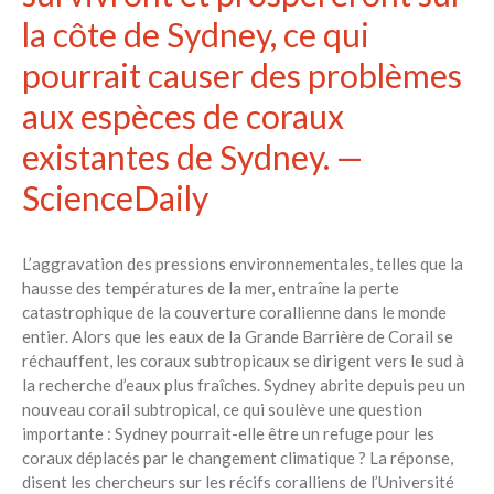
la côte de Sydney, ce qui
Toits verts | Association
Permaculturelle
pourrait causer des problèmes
L’intelligence artificielle pour
prédire le succès des invasions
aux espèces de coraux
biologiques – The Applied
existantes de Sydney. —
Ecologist
Utiliser l’apprentissage
ScienceDaily
automatique pour prédire le
succès d’une invasion – The
Applied Ecologist
L’aggravation des pressions environnementales, telles que la
hausse des températures de la mer, entraîne la perte
catastrophique de la couverture corallienne dans le monde
Recent Comments
entier. Alors que les eaux de la Grande Barrière de Corail se
Aucun commentaire à afficher.
réchauffent, les coraux subtropicaux se dirigent vers le sud à
la recherche d’eaux plus fraîches. Sydney abrite depuis peu un
nouveau corail subtropical, ce qui soulève une question
importante : Sydney pourrait-elle être un refuge pour les
coraux déplacés par le changement climatique ? La réponse,
disent les chercheurs sur les récifs coralliens de l’Université