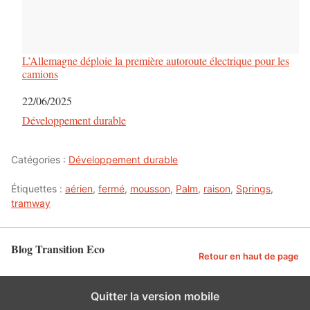
L’Allemagne déploie la première autoroute électrique pour les
camions
Date
22/06/2025
Par rapport à
Développement durable
Catégories :
Développement durable
Étiquettes :
aérien
,
fermé
,
mousson
,
Palm
,
raison
,
Springs
,
tramway
Blog Transition Eco
Retour en haut de page
Quitter la version mobile